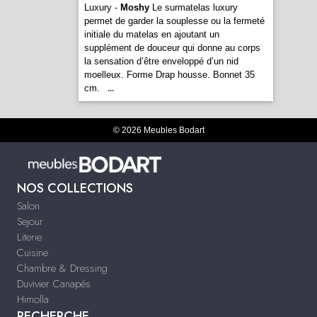
Luxury -
Moshy
Le surmatelas luxury
permet de garder la souplesse ou la fermeté
initiale du matelas en ajoutant un
supplément de douceur qui donne au corps
la sensation d’être enveloppé d’un nid
moelleux. Forme Drap housse. Bonnet 35
cm.
...
© 2026 Meubles Bodart
NOS COLLECTIONS
Salon
Sejour
Literie
Cuisine
Chambre & Dressing
Duvivier Canapés
Himolla
RECHERCHE