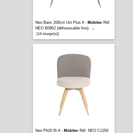
Neo Banc 200cm Uni Plus A -
Mobitec
Réf:
NEO B0952 (déhoussable fixe)
...
[10 image(s)]
Neo Pb20 Bi A -
Mobitec
Réf: NEO C1250