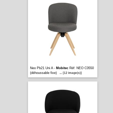
Neo Pb21 Uni A -
Mobitec
Réf: NEO C0550
(déhoussable fixe)
...
[12 image(s)]