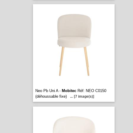
Neo Pb Uni A -
Mobitec
Réf: NEO C0150
(déhoussable fixe)
...
[7 image(s)]