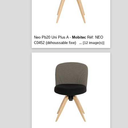
Neo Pb20 Uni Plus A -
Mobitec
Réf: NEO
C0452 (déhoussable fixe)
...
[12 image(s)]