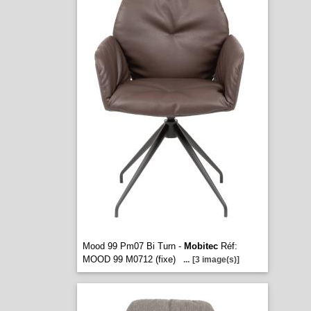
Mood 99 Pm07 Bi Turn -
Mobitec
Réf:
MOOD 99 M0712 (fixe)
...
[3 image(s)]