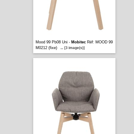
Mood 99 Pb08 Uni -
Mobitec
Réf: MOOD 99
M0212 (fixe)
...
[3 image(s)]