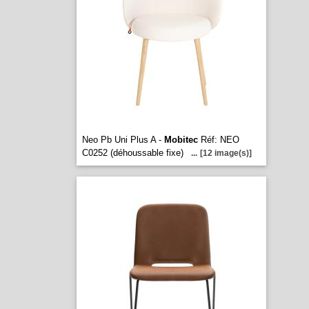
Neo Pb Uni Plus A -
Mobitec
Réf: NEO
C0252 (déhoussable fixe)
...
[12 image(s)]