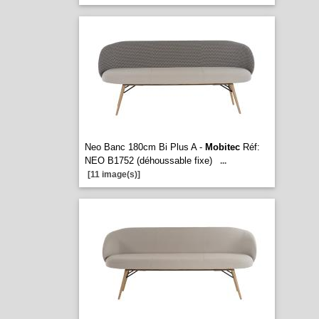
Neo Banc 180cm Bi Plus A -
Mobitec
Réf:
NEO B1752 (déhoussable fixe)
...
[11 image(s)]