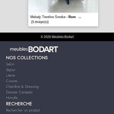
Melody Trentino Smoke -
Rom
...
[5 image(s)]
© 2026 Meubles Bodart
NOS COLLECTIONS
Salon
Sejour
Literie
Cuisine
Chambre & Dressing
Duvivier Canapés
Himolla
RECHERCHE
Rechercher un produit