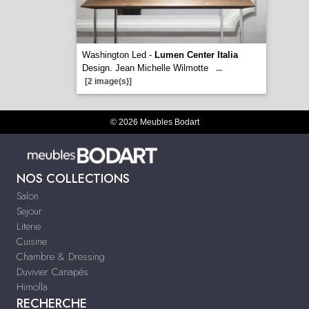
Washington Led -
Lumen Center Italia
Design. Jean Michelle Wilmotte
...
[2 image(s)]
© 2026 Meubles Bodart
NOS COLLECTIONS
Salon
Sejour
Literie
Cuisine
Chambre & Dressing
Duvivier Canapés
Himolla
RECHERCHE