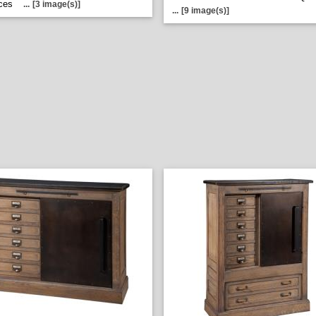
nces
...
[3 image(s)]
...
[9 image(s)]