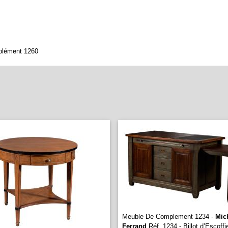
plément 1260
Meuble De Complement 1234 -
Mic
Ferrand
Réf. 1234 - Billot d’Escoffi