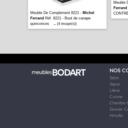
Meuble 
Ferrand
Meuble De Complement 8221 -
Michel
CONTR
Ferrand
Réf. 8221 - Bout de canape
quinconces
...
[4 image(s)]
NOS C
Salon
Sejour
Literie
Cuisine
Chambre &
Duvivier 
Himolla