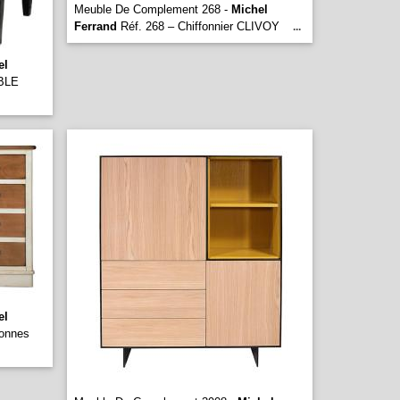
Meuble De Complement 268 -
Michel
Ferrand
Réf. 268 – Chiffonnier CLIVOY
...
el
BLE
el
onnes