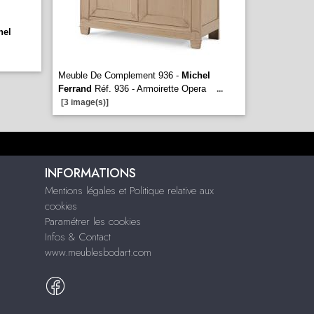
hel
Meuble De Complement 936 -
Michel
Ferrand
Réf. 936 - Armoirette Opera
...
[3 image(s)]
INFORMATIONS
Mentions légales et Politique relative aux
cookies
Paramétrer les cookies
Infos & Contact
www.meublesbodart.com