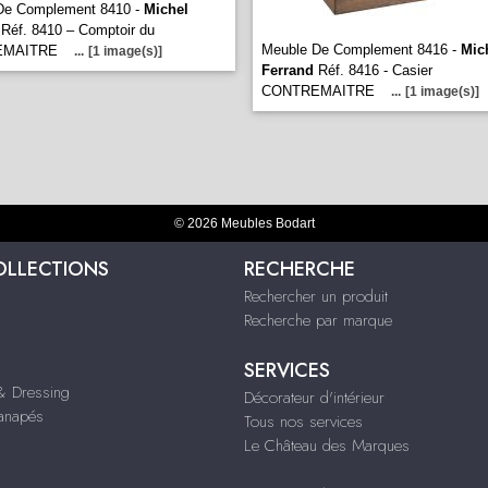
De Complement 8410 -
Michel
Réf. 8410 – Comptoir du
Meuble De Complement 8416 -
Mic
EMAITRE
...
[1 image(s)]
Ferrand
Réf. 8416 - Casier
CONTREMAITRE
...
[1 image(s)]
© 2026 Meubles Bodart
OLLECTIONS
RECHERCHE
Rechercher un produit
Recherche par marque
SERVICES
 Dressing
Décorateur d'intérieur
Canapés
Tous nos services
Le Château des Marques