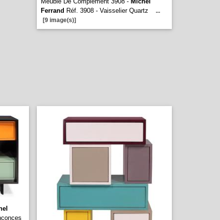
Meuble De Complement 3908 -
Michel
Ferrand
Réf. 3908 - Vaisselier Quartz
...
[9 image(s)]
hel
nconces